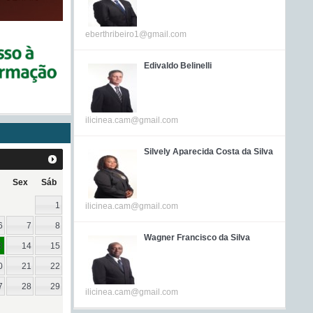
eberthribeiro1@gmail.com
Edivaldo Belinelli
ilicinea.cam@gmail.com
Silvely Aparecida Costa da Silva
Sex
Sáb
1
ilicinea.cam@gmail.com
6
7
8
Wagner Francisco da Silva
3
14
15
0
21
22
7
28
29
ilicinea.cam@gmail.com