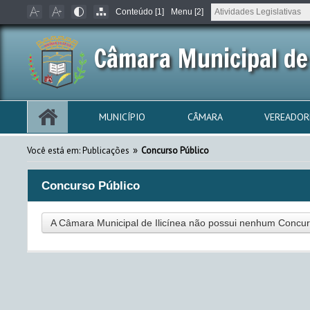
Conteúdo [1]
Menu [2]
Câmara Municipal de 
MUNICÍPIO
CÂMARA
VEREADOR
»
Você está em:
Publicações
Concurso Público
Concurso Público
A Câmara Municipal de Ilicínea não possui nenhum Concu