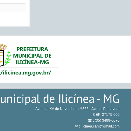
nicipal de Ilicínea - MG
Avenida XV de Novembro, nº 365 - Jardim Primavera
CEP: 37175-000
☎ : (35) 3499-0070
✉ : ilicinea.cam@gmail.com