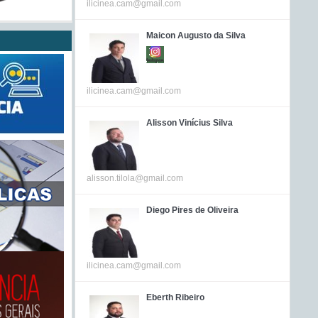
ilicinea.cam@gmail.com
Maicon Augusto da Silva
ilicinea.cam@gmail.com
Alisson Vinícius Silva
alisson.tilola@gmail.com
Diego Pires de Oliveira
ilicinea.cam@gmail.com
Eberth Ribeiro