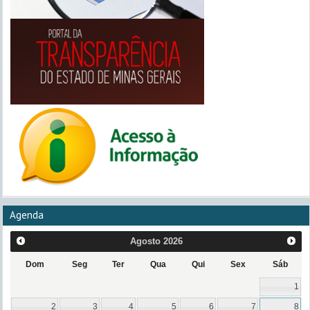
Agenda
Agosto
2026
Dom
Seg
Ter
Qua
Qui
Sex
Sáb
1
2
3
4
5
6
7
8