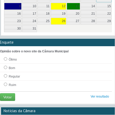
9
10
11
12
13
14
15
16
17
18
19
20
21
22
23
24
25
26
27
28
29
30
31
Enquete
Opinião sobre o novo site da Câmara Municipal
Ótimo
Bom
Regular
Ruim
Ver resultado
Votar
Notícias da Câmara